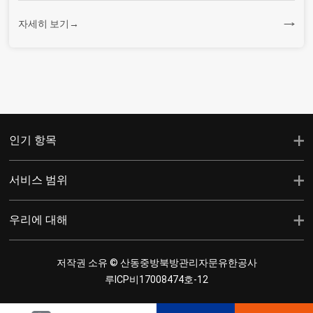
자세히 보기→
인기 항목
서비스 범위
우리에 대해
저작권 소유 © 산동중방북방관리자문유한공사
루ICP비17008474호-12