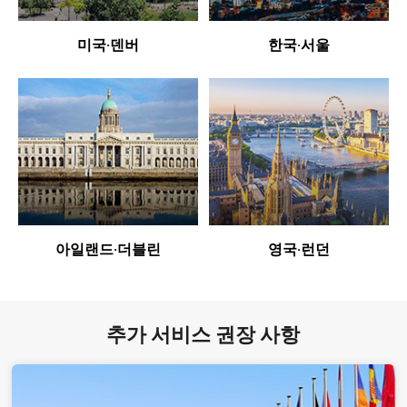
미국·덴버
한국·서울
아일랜드·더블린
영국·런던
추가 서비스 권장 사항