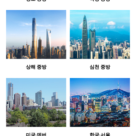
상해 중방
심천 중방
미국·덴버
한국·서울